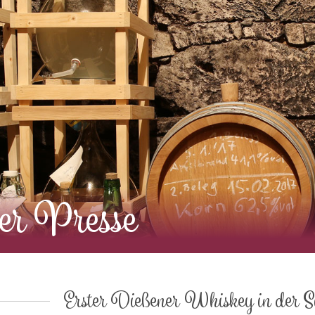
er Presse
Erster Dießener Whiskey in der S