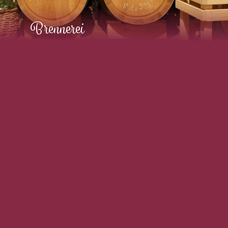
Brennerei
Die Brennerin in unserem Haus ist
Ines Singer
Von November 2012 bis April 2014
absolvierte sie ihre Ausbildung zur
staatlich
anerkannten Fachkraft für
Brennereiwesen
im Amt für Landwirtschaft
in Offenburg.
Anschließend legte sie ihre
Berufsabschlussprüfung vor dem