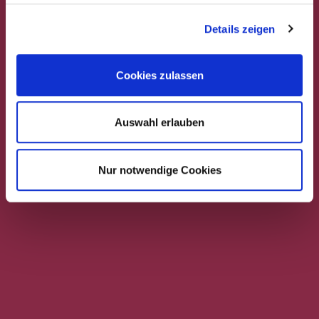
Wir brennen mit einem Brennkessel der
Details zeigen
Firma Carl aus Göppingen.
Die Destillation erfolgt über drei spezielle
Cookies zulassen
Siebböden und Dephlegmator.
Auswahl erlauben
Qualitätssicherung nehmen wir sehr wichtig.
Diese stellen wir sicher durch:
Nur notwendige Cookies
sauberes, reifes Obst
schnelles einmaischen und kurzer
Maischestandzeit von max.6-7 Wochen
für hohes Aroma und um Infektionen
durch verschiedene Bakterien zu
verhindern (z.B. Kahmhefe oder
Essigsäurebakterien)
Destillation durch exaktes Abtrennen von