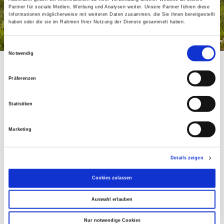
Partner für soziale Medien, Werbung und Analysen weiter. Unsere Partner führen diese
Informationen möglicherweise mit weiteren Daten zusammen, die Sie ihnen bereitgestellt
haben oder die sie im Rahmen Ihrer Nutzung der Dienste gesammelt haben.
Home
Einwilligungsauswahl
Notwendig
Präferenzen
Herzlich
Statistiken
willkommen..
Marketing
Details zeigen
..in unserem Familienunternehmen.
Cookies zulassen
Wir bieten Ihnen aus unserer Brennerei edle
Brände und Liköre.
Auswahl erlauben
Unsere Mosterei produziert leckeren Süßmost
Nur notwendige Cookies